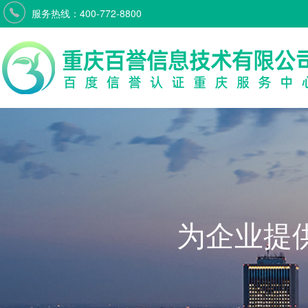
服务热线：400-772-8800
为企业提