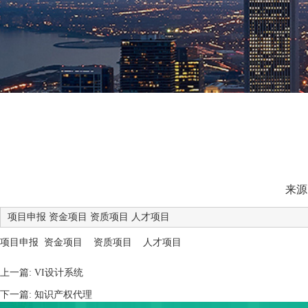
来源
项目申报 资金项目 资质项目 人才项目
项目申报 资金项目 资质项目 人才项目
上一篇:
VI设计系统
下一篇:
知识产权代理